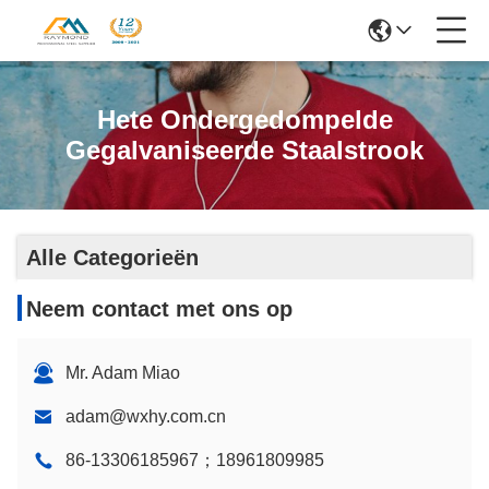
Hete Ondergedompelde
Gegalvaniseerde Staalstrook
Alle Categorieën
Neem contact met ons op
Mr. Adam Miao
adam@wxhy.com.cn
86-13306185967；18961809985