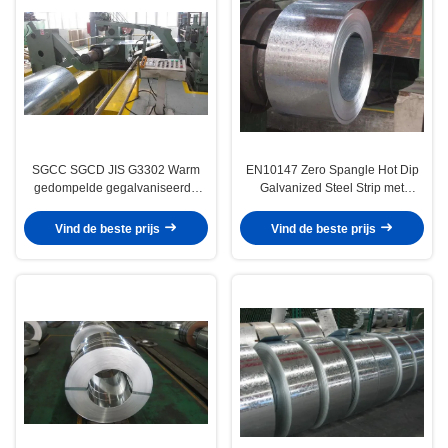
SGCC SGCD JIS G3302 Warm
EN10147 Zero Spangle Hot Dip
gedompelde gegalvaniseerde
Galvanized Steel Strip met
staalstrook spoelen Z30-Z275
gepassiveerd en geoliede
voor gelaste buizen en
oppervlak voor pijpleiding en
Vind de beste prijs
Vind de beste prijs
constructies
bouwtoepassingen