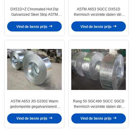
DX51D+Z Chromated Hot Dip
ASTM A653 SGCC DX51D
Galvanized Steel Strip ASTM
thermisch verzinkte stalen strip
A653 JIS G3302 voor
G40-G90 met regelmatige en
gesoldeerde buizen en
grote lovertjes
Vind de beste prijs
Vind de beste prijs
bouwtoepassingen
ASTM A653 JIS G3302 Warm
Rang 50 SGC490 SGCC SGCD
gedompelde gegalvaniseerde
thermisch verzinkte stalen strip
staalstrook G40-G90 met
Z60-Z275 voor pijp- en
gechromeerd en geoliede
bouwtoepassingen
Vind de beste prijs
Vind de beste prijs
oppervlak