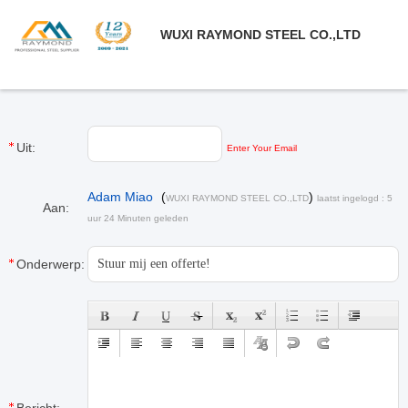
WUXI RAYMOND STEEL CO.,LTD
Uit:
Enter Your Email
Adam Miao
(
)
WUXI RAYMOND STEEL CO.,LTD
laatst ingelogd : 5
Aan:
uur 24 Minuten geleden
Onderwerp: