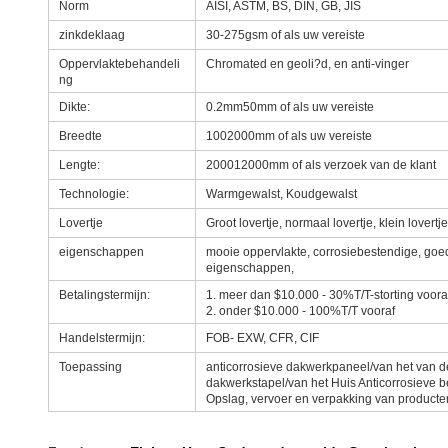
Norm
AISI, ASTM, BS, DIN, GB, JIS
zinkdeklaag
30-275gsm of als uw vereiste
Oppervlaktebehandeli
Chromated en geoli?d, en anti-vinger
ng
Dikte:
0.2mm50mm of als uw vereiste
Breedte
1002000mm of als uw vereiste
Lengte:
200012000mm of als verzoek van de klant
Technologie:
Warmgewalst, Koudgewalst
Lovertje
Groot lovertje, normaal lovertje, klein lovertje
eigenschappen
mooie oppervlakte, corrosiebestendige, goe
eigenschappen,
Betalingstermijn:
1. meer dan $10.000 - 30%T/T-storting voor
2. onder $10.000 - 100%T/T vooraf
Handelstermijn:
FOB- EXW, CFR, CIF
Toepassing
anticorrosieve dakwerkpaneel/van het van d
dakwerkstapel/van het Huis Anticorrosieve b
Opslag, vervoer en verpakking van producte