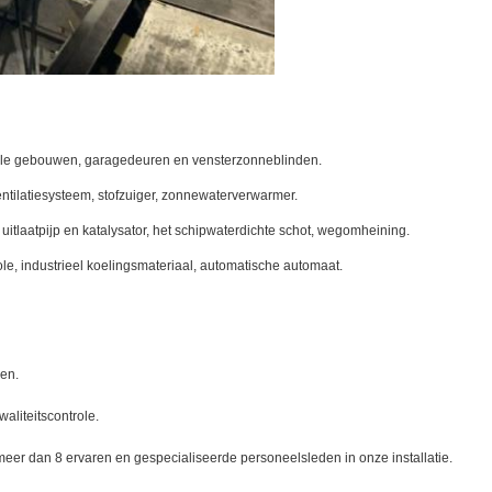
iële gebouwen, garagedeuren en vensterzonneblinden.
ventilatiesysteem, stofzuiger, zonnewaterverwarmer.
uitlaatpijp en katalysator, het schipwaterdichte schot, wegomheining.
role, industrieel koelingsmateriaal, automatische automaat.
en.
aliteitscontrole.
r meer dan 8 ervaren en gespecialiseerde personeelsleden in onze installatie.