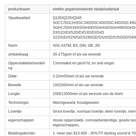
productnaam
elektro gegalvaniseerde staalplaat/plaat
Staalkwaliteit
Q195/Q235/Q345
SGCC/SGCH/SGC340/SGC400/SGC440/SGC490
SGHC/SGH340/SGH400/SGH440/SGH490/SGH5
DX51D/DX52D/DX53D/DX54D
S220GD/S250GD/S280GD/S320GD/S350GD/S4
Norm
AISI, ASTM, BS, DIN, GB, JIS
zinkdeklaag
30-275gsm of als uw vereiste
Oppervlaktebehandeli
Chromated en geoli?d, en anti-vinger
ng
Dikte:
0.2mm50mm of als uw vereiste
Breedte
1002000mm of als uw vereiste
Lengte:
200012000mm of als verzoek van de klant
Technologie:
Warmgewalst, Koudgewalst
Lovertje
Groot lovertje, normaal lovertje, klein lovertje, niet-
eigenschappen
mooie oppervlakte, corrosiebestendige, goede la
eigenschappen,
Betalingstermijn:
1. meer dan $10.000 - 30%T/T-storting vooraf & 7