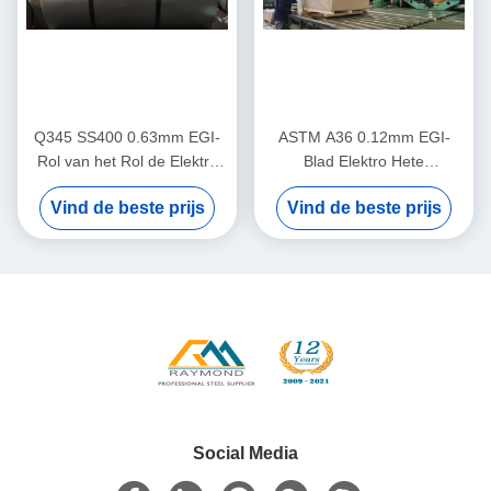
Q345 SS400 0.63mm EGI-
ASTM A36 0.12mm EGI-
Rol van het Rol de Elektro
Blad Elektro Hete
Hete Ondergedompelde
Ondergedompelde
Vind de beste prijs
Vind de beste prijs
Gegalvaniseerde Staal
Gegalvaniseerde Staalplaat
Social Media