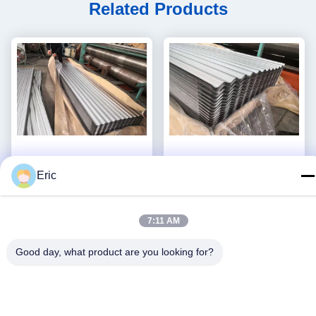
Related Products
Eric
AZ180 de regelmatige
Het Metaalastm A792
Burgerlijke Gebouwen van
Galvalume van DX53D
7:11 AM
het Lovertjegalvalume
AZ180 Galvalume
Vind de beste prijs
Vind de beste prijs
Golfblad
Golfbladmetaal
Good day, what product are you looking for?