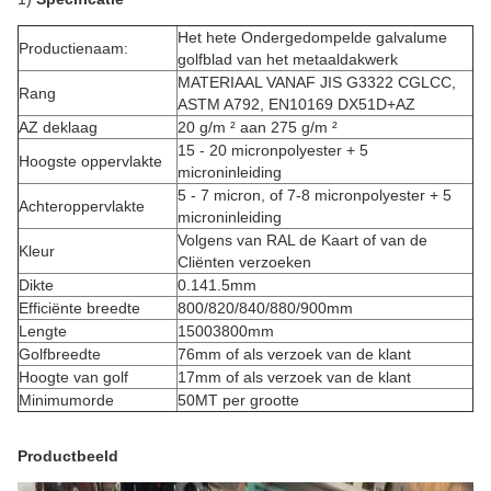
Het hete Ondergedompelde galvalume
Productienaam:
golfblad van het metaaldakwerk
MATERIAAL VANAF JIS G3322 CGLCC,
Rang
ASTM A792, EN10169 DX51D+AZ
AZ deklaag
20 g/m ² aan 275 g/m ²
15 - 20 micronpolyester + 5
Hoogste oppervlakte
microninleiding
5 - 7 micron, of 7-8 micronpolyester + 5
Achteroppervlakte
microninleiding
Volgens van RAL de Kaart of van de
Kleur
Cliënten verzoeken
Dikte
0.141.5mm
Efficiënte breedte
800/820/840/880/900mm
Lengte
15003800mm
Golfbreedte
76mm of als verzoek van de klant
Hoogte van golf
17mm of als verzoek van de klant
Minimumorde
50MT per grootte
Productbeeld