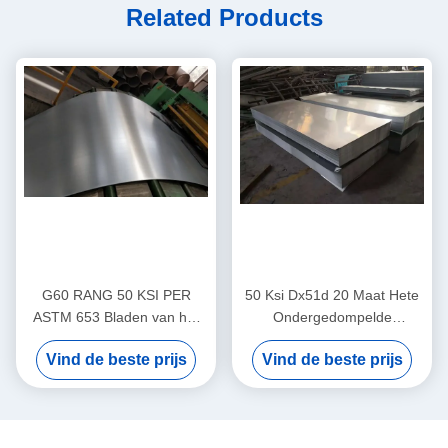
Related Products
G60 RANG 50 KSI PER
50 Ksi Dx51d 20 Maat Hete
ASTM 653 Bladen van het
Ondergedompelde
Hete Onderdompelings de
Gegalvaniseerde Staalplaat
Vind de beste prijs
Vind de beste prijs
Gegalvaniseerde Ijzer
Geen Lovertje