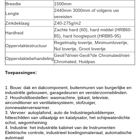
Breedte
1500mm
2440mm 3000mm of volgens uw
Lengte
vereisten
Zinkdeklaag
Z40-275g/m2
Zachte hard (60), hard middel (HRB60-
Hardheid
85), hard hoogtepunt (HRB85-95)
Regelmatig lovertje, Minimumlovertje,
Oppervlaktestructuur
Nul lovertje, Groot lovertje
Geoli?d/niet-Geoli?de Chromated/niet-
Oppervlaktebehandeling
Chromated, Huidpas
Toepassingen:
1.
Bouw: dak en dakcomponent, buitenmuren van burgerlijke en
industriële gebouwen, garagedeuren en vensterzonneblinden.
2. Housholdtoestellen: wasmachine, ijskast, televisie,
airconditioner en ventilatiesysteem, stofzuiger,
zonnewaterverwarmer.
3. Vervoer: autoplafond, auto de Industriegeluiddemper,
hitteschilden van uitlaatpijp en katalysator, het schipwaterdichte
schot, wegomheining.
4. Industrie: het industriële kabinet van de Instrumenten
Elektrische controle, industrieel koelingsmateriaal, automatische
automaat