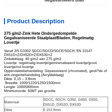
Gegalvaniseerd Blad
Product Description
275 g/m2-Zink Hete Ondergedompelde
Gegalvaniseerde Staalplaat/Bladen, Regelmatig
Lovertje
Vanaf JIS G3302 SGCC/SGCD/SGCE/SGCH, EN 10147
DX51D+Z/DX52D+Z/DX53D+Z
Zinkdeklaag: 40 g/m2 aan 275 g/m2
Lovertje: regelmatig lovertje/geminimaliseerd lovertje/groot
lovertje/nul lovertje
Oppervlaktebehandeling: Gepassiveerd (chromated), geoli?de of
anti-vingerbehandeling (Acryldeklaag)
Dikte: 0,15 – 3.8mm
Breedte: 1000/1220/1250/1500mm
Lengte: 10005800mm
Minimumorde: 50MT per grootte
SGCC, SGCH, G350, G450, G550,
Materiaal
DX51D, DX52D, DX53D
Dikte
0.153.8mm