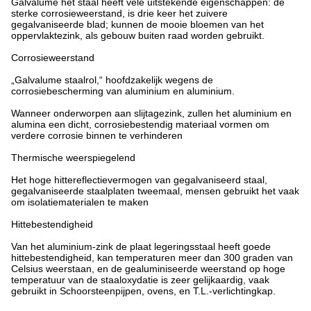
Galvalume het staal heeft vele uitstekende eigenschappen: de
sterke corrosieweerstand, is drie keer het zuivere
gegalvaniseerde blad; kunnen de mooie bloemen van het
oppervlaktezink, als gebouw buiten raad worden gebruikt.
Corrosieweerstand
„Galvalume staalrol,“ hoofdzakelijk wegens de
corrosiebescherming van aluminium en aluminium.
Wanneer onderworpen aan slijtagezink, zullen het aluminium en
alumina een dicht, corrosiebestendig materiaal vormen om
verdere corrosie binnen te verhinderen
Thermische weerspiegelend
Het hoge hittereflectievermogen van gegalvaniseerd staal,
gegalvaniseerde staalplaten tweemaal, mensen gebruikt het vaak
om isolatiematerialen te maken
Hittebestendigheid
Van het aluminium-zink de plaat legeringsstaal heeft goede
hittebestendigheid, kan temperaturen meer dan 300 graden van
Celsius weerstaan, en de gealuminiseerde weerstand op hoge
temperatuur van de staaloxydatie is zeer gelijkaardig, vaak
gebruikt in Schoorsteenpijpen, ovens, en T.L.-verlichtingkap.