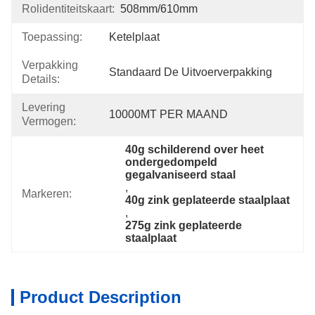
Rolidentiteitskaart:
508mm/610mm
Toepassing:
Ketelplaat
Verpakking
Standaard De Uitvoerverpakking
Details:
Levering
10000MT PER MAAND
Vermogen:
40g schilderend over heet 
ondergedompeld 
gegalvaniseerd staal
, 
Markeren:
40g zink geplateerde staalplaat
, 
275g zink geplateerde 
staalplaat
Product Description