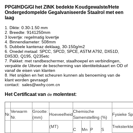
PPGI/HDG/GI het ZINK bedekte Koudgewalste/Hete
Ondergedompelde Gegalvaniseerde Staalrol met een
laag
1.
Dikte: 0.30-1.50 mm
2. Breedte: 9141250mm
3 lovertje: regelmatig lovertje
4. Binnendiameter: 508mm
5. Dubbele kantenaz deklaag, 30-150g/m2
6. Onedel metaal: SPCC, SPCD, SPCE, ASTM A792, DX51D,
DX53D, Q195, Q235etc
7. Pakket: met randbeschermer, staalhoepel en verbindingen,
verpakte de Uitvoer de bescherming van identiteitskaart en OD of
vanaf de eisen van klanten
8. Het snijden en het scheuren kunnen als benoeming van de
klant worden gevraagd
contact: sales@wxhy.com.cn
Het Certificaat van
molentest
:
de
Verwarm
Grootte:
Chemische
Nr.
Hoeveelheid
Fysieke Spe
Nr.
(mm)
Samenstelling (%)
(MT)
Treksterkt
C
Mn
P
S