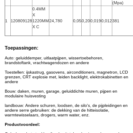
(Mpa)
0.4MM
X
1
120809128
1220MM
24,780
0,05
0,20
0,019
0,012
381
X C
Toepassingen:
Auto: geluiddemper, uitlaatpijpen, wissertoebehoren,
brandstoftank, vrachtwagendozen en andere
Toestellen: ijskastrug, gasovens, airconditioners, magnetron, LCD
grenzen, CRT explosie met, leiden backlight, elektrokabinetten en
andere
Bouw: daken, muren, garage, geluiddichte muren, pijpen en
modulaire huisvesting
landbouw: Andere schuren, loodsen, de silo's, de pijpleidingen en
andere serre gebruiken: de dekking van de hitteisolatie,
warmtewisselaars, drogers, warm water, enz.
Productvoordeel: