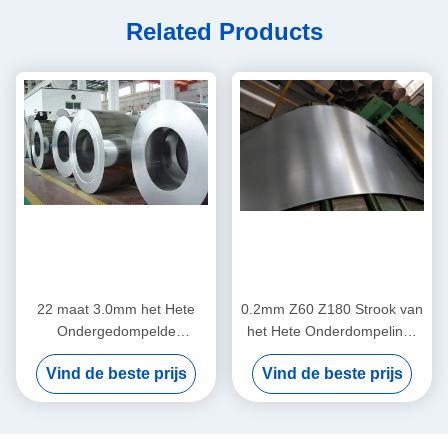
Related Products
22 maat 3.0mm het Hete
0.2mm Z60 Z180 Strook van
Ondergedompelde
het Hete Onderdompelings
Gegalvaniseerde Lovertje
de Gegalvaniseerde Staal
Vind de beste prijs
Vind de beste prijs
Chromated van Staalrollen