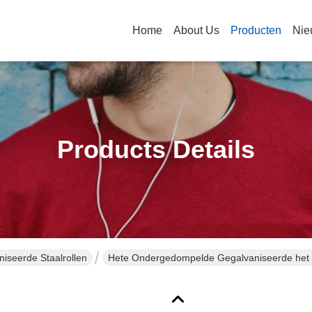
Home
About Us
Producten
Nie
Products Details
seerde Staalrollen
Hete Ondergedompelde Gegalvaniseerde he