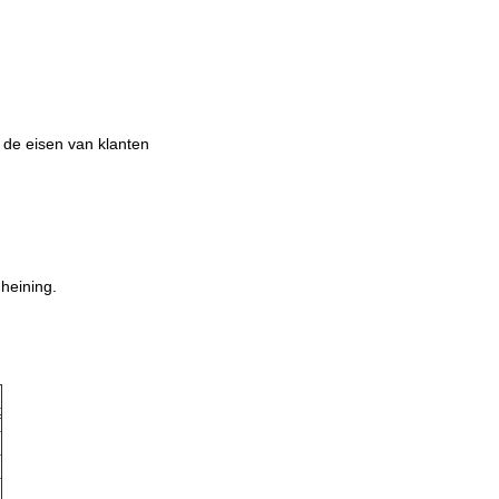
 de eisen van klanten
mheining.
f