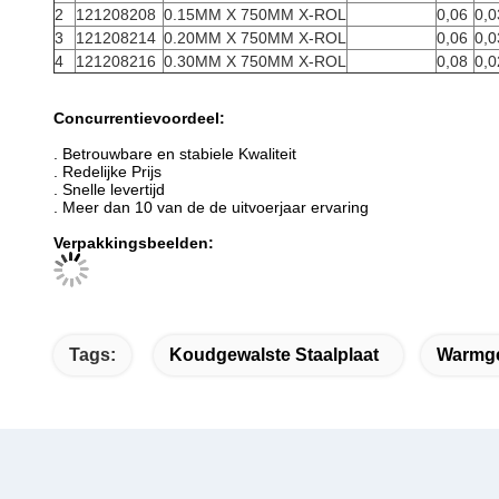
2
121208208
0.15MM X 750MM X-ROL
0,06
0,0
3
121208214
0.20MM X 750MM X-ROL
0,06
0,0
4
121208216
0.30MM X 750MM X-ROL
0,08
0,0
Concurrentievoordeel:
. Betrouwbare en stabiele Kwaliteit
. Redelijke Prijs
. Snelle levertijd
. Meer dan 10 van de de uitvoerjaar ervaring
Verpakkingsbeelden:
Tags:
Koudgewalste Staalplaat
Warmge