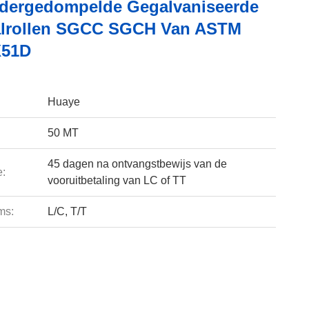
dergedompelde Gegalvaniseerde
alrollen SGCC SGCH Van ASTM
X51D
Huaye
50 MT
45 dagen na ontvangstbewijs van de
e:
vooruitbetaling van LC of TT
ms:
L/C, T/T