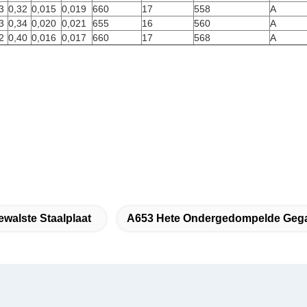
3
0,32
0,015
0,019
660
17
558
A
3
0,34
0,020
0,021
655
16
560
A
2
0,40
0,016
0,017
660
17
568
A
walste Staalplaat
A653 Hete Ondergedompelde Gegal