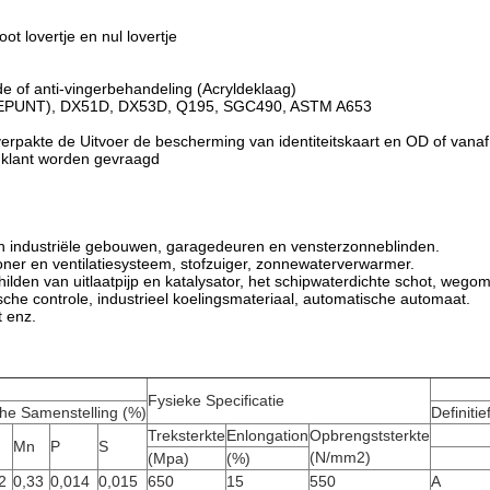
oot lovertje en nul lovertje
e of anti-vingerbehandeling (Acryldeklaag)
TEPUNT), DX51D, DX53D, Q195, SGC490, ASTM A653
erpakte de Uitvoer de bescherming van identiteitskaart en OD of vanaf
 klant worden gevraagd
n industriële gebouwen, garagedeuren en vensterzonneblinden.
tioner en ventilatiesysteem, stofzuiger, zonnewaterverwarmer.
hilden van uitlaatpijp en katalysator, het schipwaterdichte schot, wego
ische controle, industrieel koelingsmateriaal, automatische automaat.
t enz.
Fysieke Specificatie
he Samenstelling (%)
Definitie
Treksterkte
Enlongation
Opbrengststerkte
Mn
P
S
(N/mm2)
(Mpa)
(%)
2
0,33
0,014
0,015
650
15
550
A