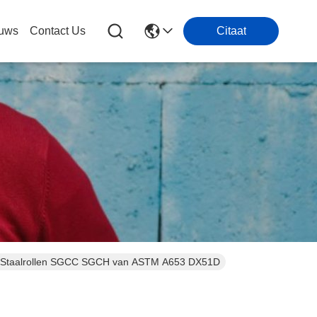
uws
Contact Us
Citaat
t Staalrollen SGCC SGCH van ASTM A653 DX51D