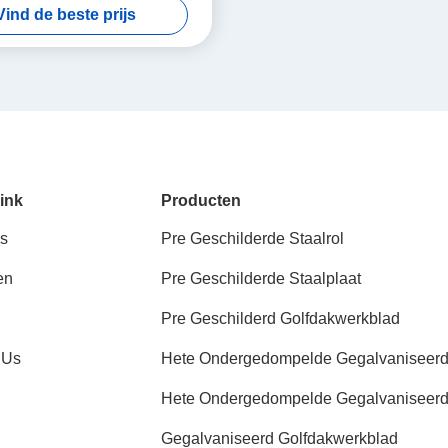
Vind de beste prijs
ink
Producten
s
Pre Geschilderde Staalrol
en
Pre Geschilderde Staalplaat
Pre Geschilderd Golfdakwerkblad
 Us
Hete Ondergedompelde Gegalvaniseer
Staalrollen
Hete Ondergedompelde Gegalvaniseer
Staalplaat
Gegalvaniseerd Golfdakwerkblad