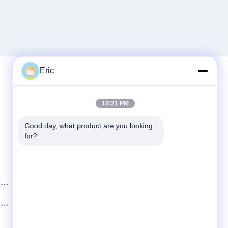
Eric
Quick Contact
12:21 PM
Tel
Good day, what product are you looking 
for?
86-510-83260630
E-mail
adam@wxhy.com.cn
de
Address
Zaal 2001, Poort 10, Guanyuan-Flat, Maoye-
de
Plein, No.128, Qingyang-Road, Wuxi