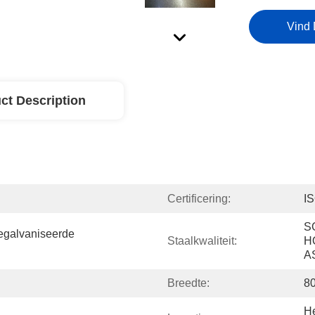
Vind 
ct Description
Certificering:
I
S
galvaniseerde 
Staalkwaliteit:
H
A
Breedte:
8
He