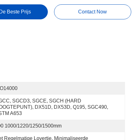
De Beste Prijs
Contact Now
SO14000
GCC, SGCD3, SGCE, SGCH (HARD 
OOGTEPUNT), DX51D, DX53D, Q195, SGC490, 
STM A653
00 1000/1220/1250/1500mm
t Regelmatige Lovertje, Minimaliseerde 