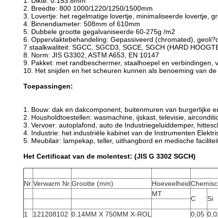
1.
Dikte: 0.153.8mm
2. Breedte: 800 1000/1220/1250/1500mm
3. Lovertje: het regelmatige lovertje, minimaliseerde lovertje, gr
4. Binnendiameter: 508mm of 610mm
5. Dubbele grootte gegalvaniseerde 60-275g /m2
6. Oppervlaktebehandeling: Gepassiveerd (chromated), geoli?d
7 staalkwaliteit: SGCC, SGCD3, SGCE, SGCH (HARD HOOG
8. Norm: JIS G3302, ASTM A653, EN 10147
9. Pakket: met randbeschermer, staalhoepel en verbindingen, v
10. Het snijden en het scheuren kunnen als benoeming van de
Toepassingen:
1.
Bouw: dak en dakcomponent, buitenmuren van burgerlijke e
2. Housholdtoestellen: wasmachine, ijskast, televisie, aircondi
3. Vervoer: autoplafond, auto de Industriegeluiddemper, hittesc
4. Industrie: het industriële kabinet van de Instrumenten Elektr
5. Meubilair: lampekap, teller, uithangbord en medische facilitei
Het Certificaat van de molentest: (JIS G 3302 SGCH)
Nr.
Verwarm Nr.
Grootte (mm)
Hoeveelheid
Chemisc
MT
C
Si
1
121208102
0.14MM X 750MM X-ROL
0,05
0,0