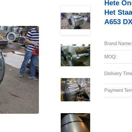
Hete On
Het Sta
A653 D
Brand Name:
MOQ:
Delivery Tim
Payment Ter