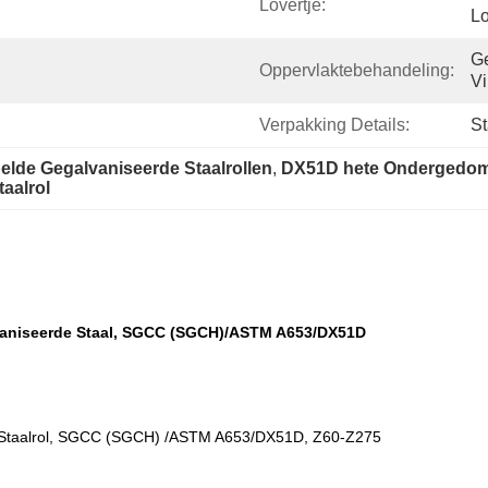
Lovertje:
Lo
Ge
Oppervlaktebehandeling:
Vi
Verpakking Details:
St
lde Gegalvaniseerde Staalrollen
, 
DX51D hete Ondergedomp
aalrol
lvaniseerde Staal, SGCC (SGCH)/ASTM A653/DX51D
e Staalrol, SGCC (SGCH) /ASTM A653/DX51D, Z60-Z275